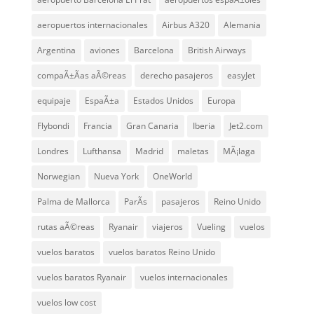
aeropuertos internacionales
Airbus A320
Alemania
Argentina
aviones
Barcelona
British Airways
compaÃ±Ã­as aÃ©reas
derecho pasajeros
easyJet
equipaje
EspaÃ±a
Estados Unidos
Europa
Flybondi
Francia
Gran Canaria
Iberia
Jet2.com
Londres
Lufthansa
Madrid
maletas
MÃ¡laga
Norwegian
Nueva York
OneWorld
Palma de Mallorca
ParÃ­s
pasajeros
Reino Unido
rutas aÃ©reas
Ryanair
viajeros
Vueling
vuelos
vuelos baratos
vuelos baratos Reino Unido
vuelos baratos Ryanair
vuelos internacionales
vuelos low cost