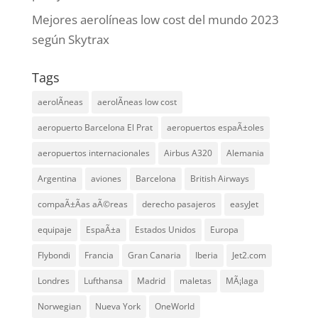
Mejores aerolíneas low cost del mundo 2023
según Skytrax
Tags
aerolÃ­neas
aerolÃ­neas low cost
aeropuerto Barcelona El Prat
aeropuertos espaÃ±oles
aeropuertos internacionales
Airbus A320
Alemania
Argentina
aviones
Barcelona
British Airways
compaÃ±Ã­as aÃ©reas
derecho pasajeros
easyJet
equipaje
EspaÃ±a
Estados Unidos
Europa
Flybondi
Francia
Gran Canaria
Iberia
Jet2.com
Londres
Lufthansa
Madrid
maletas
MÃ¡laga
Norwegian
Nueva York
OneWorld