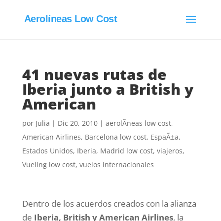
Aerolíneas Low Cost
41 nuevas rutas de
Iberia junto a British y
American
por
Julia
|
Dic 20, 2010
|
aerolÃ­neas low cost
,
American Airlines
,
Barcelona low cost
,
EspaÃ±a
,
Estados Unidos
,
Iberia
,
Madrid low cost
,
viajeros
,
Vueling low cost
,
vuelos internacionales
Dentro de los acuerdos creados con la alianza
de
Iberia, British y American Airlines
, la